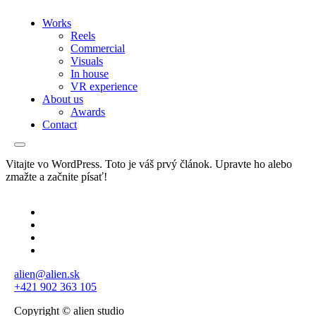
Works
Reels
Commercial
Visuals
In house
VR experience
About us
Awards
Contact
Vitajte vo WordPress. Toto je váš prvý článok. Upravte ho alebo
zmažte a začnite písať!
alien@alien.sk
+421 902 363 105
Copyright © alien studio